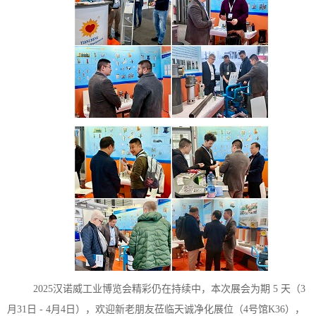
2025汉诺威工业博览会精彩仍在持续中，本次展会为期 5 天（3
月31日 - 4月4日），欢迎新老朋友莅临天诚净化展位（4号馆K36），