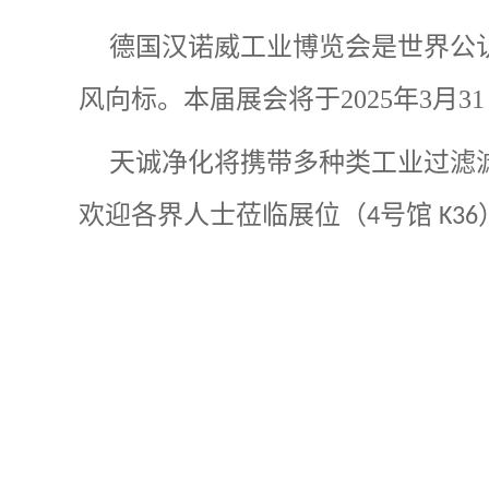
德国汉诺威工业博览会是世界公
风向标。本届展会将于
2025
年
3
月
31
天诚净化将携带多种类工业过滤
欢迎各界人士莅临展位（
号馆
4
K36