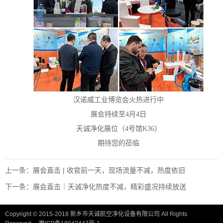
汉诺威工业博览会火热进行中
展会持续至
4月4日
天诚净化展位（
4号馆K36）
期待您的莅临
上一条：展会直击 | 收官前一天，现场流量不减，热度依旧
下一条：展会直击｜天诚净化热度不减，精彩盛况持续放送
Copyright © 2015-2018 新乡市天诚航空净化设备有限公司 All Rights