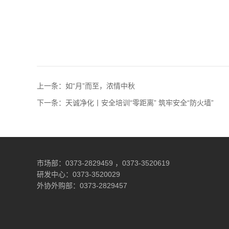
上一条：如“月”而至，浓情中秋
下一条：天诚净化丨安全培训“零距离” 筑牢安全“防火墙”
市场部：0373-2829459 ，0373-3520619
研发中心：0373-3520029
外协外购部：0373-2829457