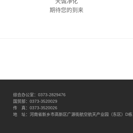
天诚净化
期待您的到来
综合办公室：0373-2829476
国贸部：0373-3520029
传 真：0373-3520026
地 址：河南省新乡市高新区广源街航空航天产业园（东区）D栋