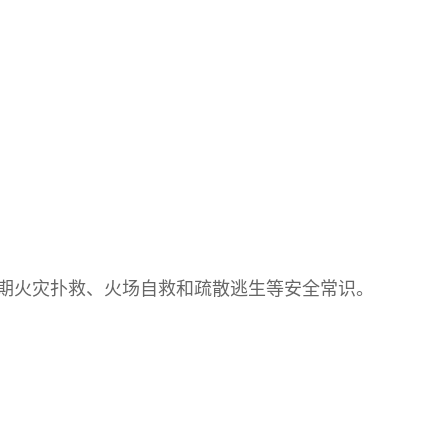
期火灾扑救、火场自救和疏散逃生等安全常识。