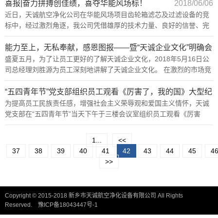
位于新乡市平原机电航空园区的新乡天诚公司，员工自觉排队，有序
喜报|奋力拼搏创佳绩，喜夺华能风场标！
2018/06/06
的进行领取，喜悦之情溢于言表，董事长的此举不仅缓解了果农的燃
近日，天诚航空净化公司在华能风场项目齿轮箱滤芯及过滤设备的竞
眉之急，更体现了对公司员工的体恤之情，得到大家的一致称赞。 ?
标中，经过激烈角逐，我公司凭借雄厚的技术力量、良好的信誉、完
善的质量保证体系、合理的报价，一举夺魁，成功签订百余万的订货
合同。为我公司进军风电齿轮箱滤芯及过滤设备市场再添光彩一笔。
能力至上，无私奉献，感恩图报——暨“天诚企业文化”明确会
盛夏五月，为了让员工更好的了解天诚企业文化，2018年5月16日公
议
2018/05/16
司总经理刘胜源为员工深刻地讲解了天诚企业文化。 在激烈的市场竞
争机制下，企业文化对一个企业的存亡兴衰是及其重要的。多年来，
天诚公司秉承着“精心设计、精工制作、精细服务、精诚待人”以人为
“五四青年节”党支部组织员工观看《厉害了，我的国》大型纪
本，客户至上企业宗旨，此次会议在此基础上确定了公司内部文化“能
为提高员工民族责任感，增强社会主义荣辱观和爱国主义情怀，天诚
录片
2018/05/07
力至上、无私奉献、感恩图报”，并且逐一诠释了这十二个字，以此提
党支部在“五四青年节”当天下午于三楼会议室组织员工观看《厉害
升公司全体员工思想认识。 总经理这次培训激发了员工的工作积极性
了，我的、国》大型纪录片，使员工进一步了解了祖国的伟大成就，
和责任心，增强了企业的凝聚力。总经理要求员工在以后的工作中，
激发员工爱国、爱家、爱岗的热情，激励员工珍惜幸福生活，树立感
1...
<<
要以“能力至上、无私奉献、感恩图报”企业文化精神贯穿于工作中，
恩意识，从本职工作做起，为企业、为个人的美好明天奋斗！
37
38
39
40
41
42
43
44
45
4
以企业文化来要求自己，不断进步，追求卓越。 相信天诚的明天会更
>>
美好！
Copyright © 2015-2018 新乡市天诚航空净化设备有限公司 All Rights
Reserved.
豫ICP备18043447号-1