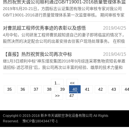
热烈祝贺天诚公司顺利通过GB/T19001-2016质量管理体系监
2019年5月20-21日，方圆标志认证集团有限公司审核专家对我公司
督审核
2019/05/22
GB/T19001-2016进行质量管理体系第一次监督审核。 期间审核专家
组主要对我公司管理体系的变更、策划与运行、相关方识别需求以及
风险与机遇的应对、销售管理、顾客关系管理、新产品策划与研发过
对曹凯超工程师优秀事迹的表彰以及感悟
2019/04/25
程、生
4月中旬，公司研发工程师曹凯超知道自己的妻子即将临盆的情况下，
毅然决然的决定配合公司的出差安排去往客户现场处理事务。 在积极
高效的工作之后，曹工程师虽然拼命的往回赶，一次做父亲的他没能
够亲眼看见孩子的诞生。作为总经理，在了解到这个情况以后非常的
【喜报】热烈祝贺我公司再次中标
2019/04/15
感动。
继1月3日顺利中标“神东煤炭集团2018年9月综连采寄售物资短名单邀
请招标-滤芯项目”后，我公司再次以丰富的经验、雄厚的技术力量和
良好的企业信誉，通过层层筛选、激烈角逐，于4月3日成功中标
“2019年二级集采物资年度框架协议（第二批）招商项目”。 成绩的取
1...
<<
得凝聚着全体同事的辛勤付出，得益于社会各界的信任支持，更离不
35
36
37
38
39
40
41
42
43
4
开各级主管的坚强领导。
>>
47
Copyright © 2015-2018 新乡市天诚航空净化设备有限公司 All Rights
Reserved.
豫ICP备18043447号-1