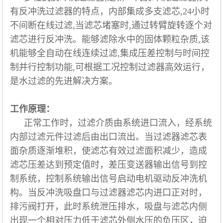
有反冲洗过滤器的特点，内部集成多支滤芯,24小时
不间断在线过滤,当滤芯堵塞时,通过转臂旋转逐个对
滤芯进行反冲洗。能够滤除水中的固体颗粒杂质,该
机能够全自动在线连续过滤,集成压差控制与时间控
制并行控制功能,可根据工况控制过滤器高效运行，
是水过滤的先进解决方案。
工作原理：
正常工作时，过滤介质由系统进口流入，经系统
内部过滤元件过滤后由出口流出。当过滤器滤芯表
面杂质逐渐堆积，使滤芯有效过滤面积减少，造成
滤芯压差达到预定值时，差压变送器输出信号到控
制系统，控制系统输出信号启动电机驱动反冲洗机
构。当反冲洗吸盘口与过滤器滤芯内进口正对时，
排污阀打开，此时系统泄压排水，吸盘与滤芯内侧
出现一个相对压力低于滤芯外侧水压的负压区，迫