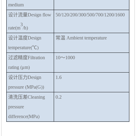
medium
设计流量
Design flow
50/120/200/300/500/700/1200/1600
3
rate(
m
/h
)
设计温度
Design
常温
Ambient temperature
temperature(
℃
)
过滤精度
Filtration
10
～
1000
rating (
μ
m
)
设计压力
Design
1.6
pressure (
MPa(G)
)
清洗压差
Cleaning
0.2
pressure
difference(MP
a
)