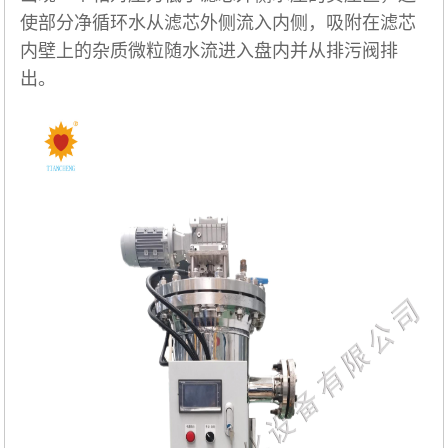
使部分净循环水从滤芯外侧流入内侧，吸附在滤芯
内壁上的杂质微粒随水流进入盘内并从排污阀排
出。