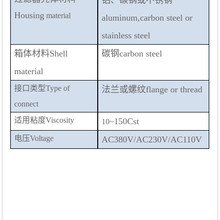
铝、碳钢或不锈钢
Housing
material
aluminum,carbon steel or
stainless steel
箱体材料
Shell
碳钢
carbon steel
material
接口类型
Type of
法兰或螺纹
flange or thread
connect
适用粘度
Viscosity
150Cst
10~
电压
Voltage
AC380V/AC230V/AC110V