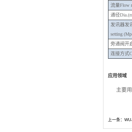
流量
Flow r
通径
Dia.(
发讯器发
setting
(Mp
旁通阀开
连接方式
C
应用领域
主要
上一条：WU