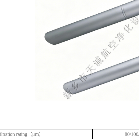
F
iltration rating
（
μm）
80/100