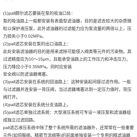
(1)pall
颇尔滤芯要装在泵的吸油口处：
泵的吸油路上一般都安装有表面型滤油器，目的是滤去较大的杂质微
粒以保护液压泵，此外滤油器的过滤能力应为泵流量的两倍以上，压
0.02MPa
力损失小于
。
(2)pall
滤芯安装在泵的出口油路上：
此处安装滤油器的目的是用来滤除可能侵入阀类等元件的污染物。其
10
15μm
过滤精度应为
～
，且能承受油路上的工作压力和冲击压力，
0.35MPa
压力降应小于
。同时应安装
安全阀以防滤油器堵塞。
(3)pall
滤芯安装在系统的回油路上：这种安装起间接过滤作用。一般
与过滤器并连安装一背压阀，当过滤器堵塞达到一定压力值时，背压
阀打开。
(4)pall
滤芯安装在系统分支油路上。
(5)pall
滤芯单独过滤系统：大型液压系统可专设一液压泵和滤油器组
成独立过滤回路。
pall
滤芯液压系统中除了整个系统所需的滤油器外，还常常在一些重要
(
)
元件
如伺服阀、精密节流阀等
的前面单独安装一个专用的精滤油器